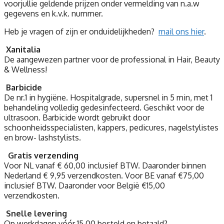
voorjullie geldende prijzen onder vermelding van n.a.w
gegevens en k.v.k. nummer.
Heb je vragen of zijn er onduidelijkheden?
mail ons hier
.
Xanitalia
De aangewezen partner voor de professional in Hair, Beauty
& Wellness!
Barbicide
De nr.1 in hygiëne. Hospitalgrade, supersnel in 5 min, met 1
behandeling volledig gedesinfecteerd. Geschikt voor de
ultrasoon. Barbicide wordt gebruikt door
schoonheidsspecialisten, kappers, pedicures, nagelstylistes
en brow- lashstylists.
Gratis verzending
Voor NL vanaf € 60,00 inclusief BTW. Daaronder binnen
Nederland € 9,95 verzendkosten. Voor BE vanaf €75,00
inclusief BTW. Daaronder voor België €15,00
verzendkosten.
Snelle levering
Op werkdagen vóór 15.00 besteld en betaald?