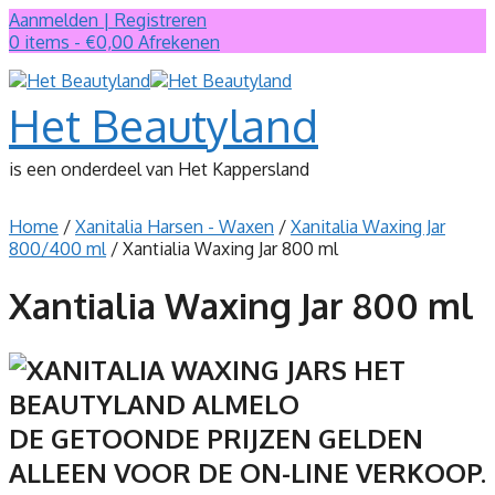
Ga
Aanmelden | Registreren
naar
0 items - €0,00
Afrekenen
de
inhoud
Het Beautyland
is een onderdeel van Het Kappersland
Home
/
Xanitalia Harsen - Waxen
/
Xanitalia Waxing Jar
800/400 ml
/ Xantialia Waxing Jar 800 ml
Xantialia Waxing Jar 800 ml
DE GETOONDE PRIJZEN GELDEN
ALLEEN VOOR DE ON-LINE VERKOOP.