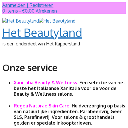
Ga
Aanmelden | Registreren
naar
0 items - €0,00
Afrekenen
de
inhoud
Het Beautyland
is een onderdeel van Het Kappersland
Onze service
Xanitalia Beauty & Wellness.
Een selectie van het
beste het Italiaanse Xanitalia voor de voor de
Beauty & Wellness salons.
Regea Naturae Skin Care.
Huidverzorging op basis
van natuurlijke ingrediënten. Parabeenvrij, Geen
SLS, Parafinevrij. Voor salons & groothandels
gelden er speciale inkooptarieven.